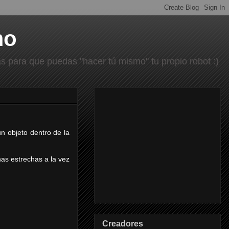
mo
 para que puedas "hacer tú mismo" tu propio robot :)
n objeto dentro de la
nas estrechas a la vez
Creadores