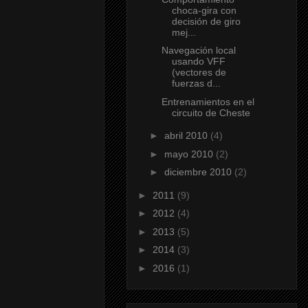
choca-gira con
decisión de giro
mej...
Navegación local
usando VFF
(vectores de
fuerzas d...
Entrenamientos en el
circuito de Cheste
►
abril 2010
(4)
►
mayo 2010
(2)
►
diciembre 2010
(2)
►
2011
(9)
►
2012
(4)
►
2013
(5)
►
2014
(3)
►
2016
(1)